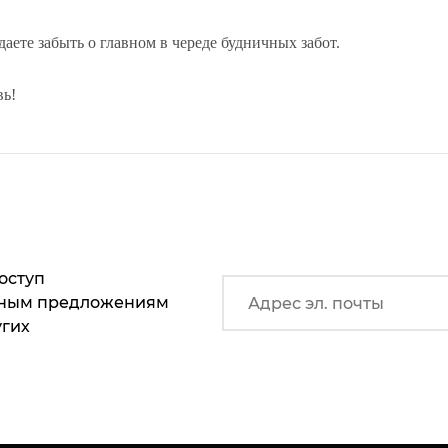
 даете забыть о главном в череде будничных забот.
вь!
оступ
ьным предложениям
угих